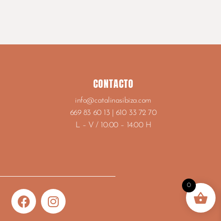
CONTACTO
info@catalinasibiza.com
669 83 60 13 | 610 33 72 70
L – V / 10:00 – 14:00 H
0
F
I
a
n
c
s