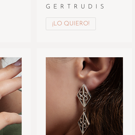
GERTRUDIS
¡LO QUIERO!
te
Este
oducto
producto
ene
tiene
ltiples
múltiples
riantes.
variantes.
s
Las
ciones
opciones
se
eden
pueden
gir
elegir
en
la
gina
página
de