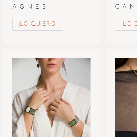
AGNÈS
CAN
¡LO QUIERO!
¡LO 
Este
producto
tiene
múltiples
variantes.
Las
opciones
se
pueden
elegir
en
la
página
de