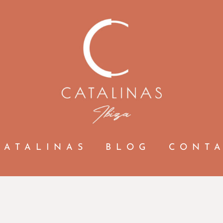
CATALINAS
BLOG
CONT