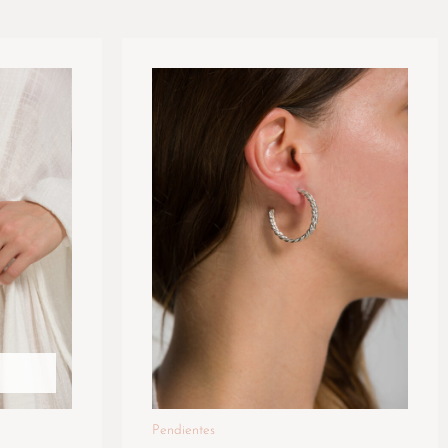
Este
producto
tiene
múltiples
variantes.
Las
opciones
se
pueden
elegir
en
la
página
de
producto
Pendientes