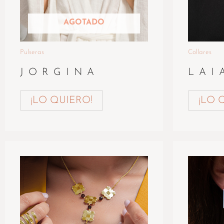
producto
AGOTADO
Pulseras
Collares
JORGINA
LAI
¡LO QUIERO!
¡LO 
Este
producto
tiene
múltiples
variantes.
Las
opciones
se