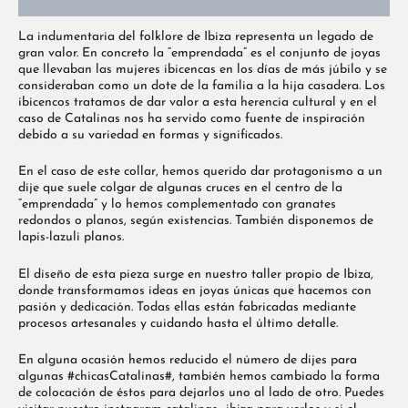
Guia de tallas
La indumentaria del folklore de Ibiza representa un legado de
gran valor. En concreto la “emprendada” es el conjunto de joyas
que llevaban las mujeres ibicencas en los días de más júbilo y se
consideraban como un dote de la familia a la hija casadera. Los
ibicencos tratamos de dar valor a esta herencia cultural y en el
caso de Catalinas nos ha servido como fuente de inspiración
debido a su variedad en formas y significados.
En el caso de este collar, hemos querido dar protagonismo a un
dije que suele colgar de algunas cruces en el centro de la
“emprendada” y lo hemos complementado con granates
redondos o planos, según existencias. También disponemos de
lapis-lazuli planos.
El diseño de esta pieza surge en nuestro taller propio de Ibiza,
donde transformamos ideas en joyas únicas que hacemos con
pasión y dedicación. Todas ellas están fabricadas mediante
procesos artesanales y cuidando hasta el último detalle.
En alguna ocasión hemos reducido el número de dijes para
algunas #chicasCatalinas#, también hemos cambiado la forma
de colocación de éstos para dejarlos uno al lado de otro. Puedes