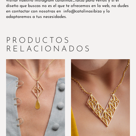
visitar nuestro instagram catalinas_ibiza para verlos y si el
diseño que buscas no es el que te ofrecemos en la web, no dudes
en contactar con nosotras en info@catalinasibiza y lo
adaptaremos a tus necesidades.
PRODUCTOS
RELACIONADOS
Este
Este
producto
producto
tiene
tiene
múltiples
múltiples
variantes.
variantes.
Las
Las
opciones
opciones
se
se
pueden
pueden
elegir
elegir
en
en
la
la
página
página
de
de