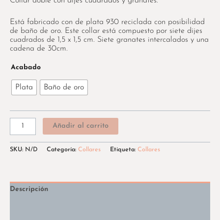
Collar doble con dijes cuadrados y granates.
Está fabricado con de plata 930 reciclada con posibilidad
de baño de oro. Este collar está compuesto por siete dijes
cuadrados de 1,5 x 1,5 cm. Siete granates intercalados y una
cadena de 30cm.
Acabado
Plata
Baño de oro
Añadir al carrito
SKU:
N/D
Categoría:
Collares
Etiqueta:
Collares
Descripción
Información adicional