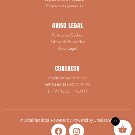
Condiciones generales
AVISO LEGAL
Política de Cookies
Política de Privacidad
Aviso Legal
CONTACTO
info@catalinasibiza.com
669 83 60 13 | 610 33 72 70
L – V / 10:00 – 14:00 H
© Catalinas Ibiza. Powered by Powered by
Crealizando
.
0
F
I
a
n